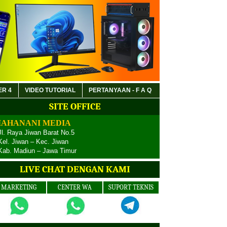
ER 4
VIDEO TUTORIAL
PERTANYAAN - F A Q
SITE OFFICE
AHANANI MEDIA
Jl. Raya Jiwan Barat No.5
Kel. Jiwan – Kec. Jiwan
Kab. Madiun – Jawa Timur
LIVE CHAT DENGAN KAMI
MARKETING
CENTER WA
SUPORT TEKNIS