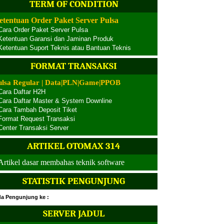
TERM OF CONDITION
etentuan Order Paket Server Pulsa
Cara Order Paket Server Pulsa
Ketentuan Garansi dan Jaminan Produk
Ketentuan Suport Teknis atau Bantuan Teknis
FORMAT TRANSAKSI
ulsa Regular | Data|PLN|Game|PPOB
Cara Daftar H2H
Cara Daftar Master & System Downline
Cara Tambah Deposit Tiket
Format Request Transaksi
Center Transaksi Server
ARTIKEL OTOMAX 314
Artikel dasar membahas teknik software
STATISTIK PENGUNJUNG
a Pengunjung ke :
SERVER JADUL