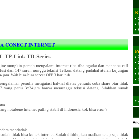
K
•
•
•
SA CONECT INTERNET
P
 TP-Link TD-Series
•
•
ne mungkin pernah mengalami internet tiba-tiba ngadat dan mencoba call
•
olusi dari 147 suruh nunggu teknisi Telkom datang padahal aturan kujungan
•
4 jam. Wah bisa-bisa server OFF 3 hari nih.
•
 pengalaman penulis mengatasi hal-hal diatas penunis coba share biar tidak
7 yang perlu 3x24jam hanya menunggu teknisi datang. Silahkan simak
•
ana
g notabene internet paling stabil di Indonesia kok bisa error ?
And
 padam mendadak
sudah tidak bisa konek internet. Sudah dihidupkan matikan tetap saja tidak