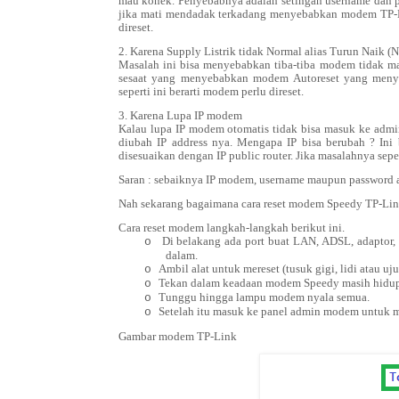
mau konek. Penyebabnya adalah setingan username dan pa
jika mati mendadak terkadang menyebabkan modem TP-Link
direset.
2. Karena Supply Listrik tidak Normal alias Turun Naik (
Masalah ini bisa menyebabkan tiba-tiba modem tidak m
sesaat yang menyebabkan modem Autoreset yang menye
seperti ini berarti modem perlu direset.
3. Karena Lupa IP modem
Kalau lupa IP modem otomatis tidak bisa masuk ke ad
diubah IP address nya. Mengapa IP bisa berubah ? Ini
disesuaikan dengan IP public router. Jika masalahnya seper
Saran : sebaiknya IP modem, username maupun password ad
Nah sekarang bagaimana cara reset modem Speedy TP-Lin
Cara reset modem langkah-langkah berikut ini.
Di belakang ada port buat LAN, ADSL, adaptor,
o
dalam.
Ambil alat untuk mereset (tusuk gigi, lidi atau u
o
Tekan dalam keadaan modem Speedy masih hidup, 
o
Tunggu hingga lampu modem nyala semua.
o
Setelah itu masuk ke panel admin modem untuk m
o
Gambar modem TP-Link