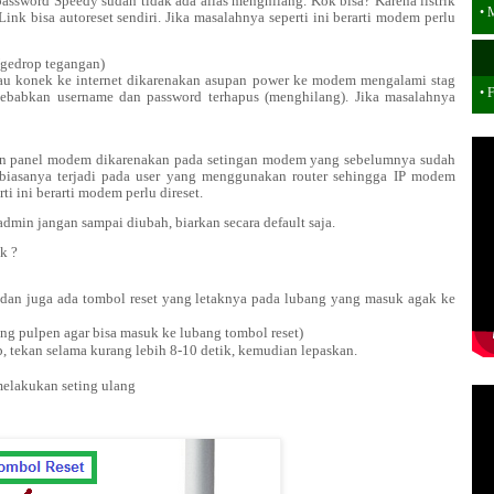
ssword Speedy sudah tidak ada alias menghilang. Kok bisa? Karena listrik
•
M
 bisa autoreset sendiri. Jika masalahnya seperti ini berarti modem perlu
Ngedrop tegangan)
au konek ke internet dikarenakan asupan power ke modem mengalami stag
• 
babkan username dan password terhapus (menghilang). Jika masalahnya
min panel modem dikarenakan pada setingan modem yang sebelumnya sudah
 biasanya terjadi pada user yang menggunakan router sehingga IP modem
ti ini berarti modem perlu direset.
min jangan sampai diubah, biarkan secara default saja.
k ?
 dan juga ada tombol reset yang letaknya pada lubang yang masuk agak ke
jung pulpen agar bisa masuk ke lubang tombol reset)
tekan selama kurang lebih 8-10 detik, kemudian lepaskan.
elakukan seting ulang