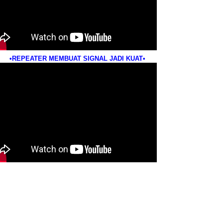
•REPEATER MEMBUAT SIGNAL JADI KUAT•