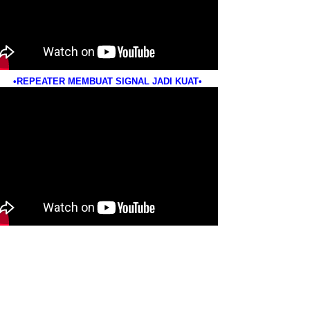
•REPEATER MEMBUAT SIGNAL JADI KUAT•