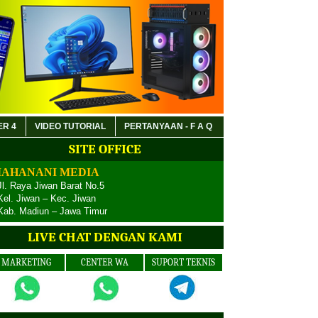
ER 4
VIDEO TUTORIAL
PERTANYAAN - F A Q
SITE OFFICE
AHANANI MEDIA
Jl. Raya Jiwan Barat No.5
Kel. Jiwan – Kec. Jiwan
Kab. Madiun – Jawa Timur
LIVE CHAT DENGAN KAMI
MARKETING
CENTER WA
SUPORT TEKNIS