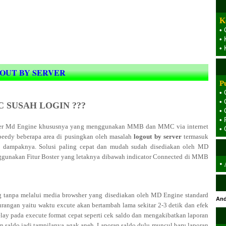
K
•
•
•
OUT BY SERVER
P
•
•
 SUSAH LOGIN ???
•
•
user Md Engine khususnya yang menggunakan MMB dan MMC via internet
•
peedy beberapa area di pusingkan oleh masalah
logout by server
termasuk
a dampaknya. Solusi paling cepat dan mudah sudah disediakan oleh MD
ggunakan Fitur Boster yang letaknya dibawah indicator Connected di MMB
•
ng tanpa melalui media browsher yang disediakan oleh MD Engine standard
And
ekurangan yaitu waktu excute akan bertambah lama sekitar 2-3 detik dan efek
y pada execute format cepat seperti cek saldo dan mengakibatkan laporan
ran saldo jadi tampilanya agak aneh. Laporan saldo dulu muncul baru laporan