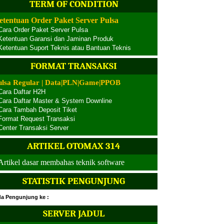
TERM OF CONDITION
etentuan Order Paket Server Pulsa
Cara Order Paket Server Pulsa
Ketentuan Garansi dan Jaminan Produk
Ketentuan Suport Teknis atau Bantuan Teknis
FORMAT TRANSAKSI
ulsa Regular | Data|PLN|Game|PPOB
Cara Daftar H2H
Cara Daftar Master & System Downline
Cara Tambah Deposit Tiket
Format Request Transaksi
Center Transaksi Server
ARTIKEL OTOMAX 314
Artikel dasar membahas teknik software
STATISTIK PENGUNJUNG
a Pengunjung ke :
SERVER JADUL