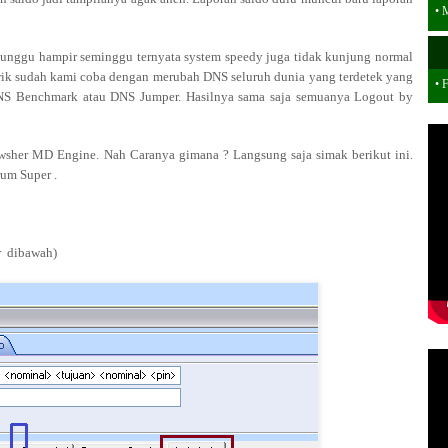
•
M
tunggu hampir seminggu ternyata system speedy juga tidak kunjung normal
trik sudah kami coba dengan merubah DNS seluruh dunia yang terdetek yang
• 
DNS Benchmark atau DNS Jumper. Hasilnya sama saja semuanya Logout by
owsher MD Engine. Nah Caranya gimana ? Langsung saja simak berikut ini.
rum Super .
r dibawah)