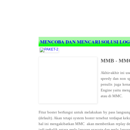
MENCOBA DAN MENCARI SOLUSI LOG
MMB - MMC
Akhir-akhir ini 
speedy dan non s
penulis juga ken
Engine yaitu men
atau di MMC.
Fitur boster berfungsi untuk melakukan by pass langsu
(default). Akan tetapi system boster tersebut terdapat k
hal ini mengakibatkan MMC akan memberikan replay dela
jadi terbalik antara reply laporan execute dan reply lapo