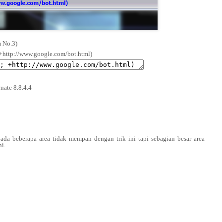
m No.3)
 +http://www.google.com/bot.html)
nate 8.8.4.4
a ada beberapa area tidak mempan dengan trik ini tapi sebagian besar area
ni.