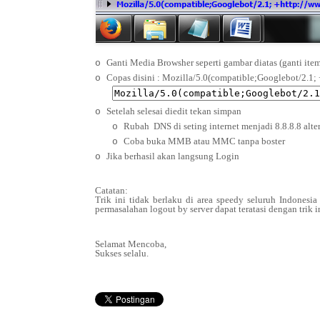
Ganti Media Browsher seperti gambar diatas (ganti ite
o
Copas disini : Mozilla/5.0(compatible;Googlebot/2.1;
o
Setelah selesai diedit tekan simpan
o
Rubah DNS di seting internet menjadi 8.8.8.8 alter
o
Coba buka MMB atau MMC tanpa boster
o
Jika berhasil akan langsung Login
o
Catatan:
Trik ini tidak berlaku di area speedy seluruh Indonesi
permasalahan logout by server dapat teratasi dengan trik i
Selamat Mencoba,
Sukses selalu.