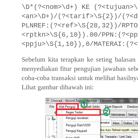
\D*(?<nom>\d+) KE (?<tujuan>\
<an>\D+)/(?<tarif>\S{2})/(?<d
PLNREF:(?<ref>\S{28,32})/RPTO
<rptkn>\S{6,10}).00/PPN:(?<pp
<ppju>\S{1,10}),0/MATERAI:(?<
Sebelum kita terapkan ke seting balasan
menyediakan fitur pengujian jawaban seb
coba-coba transaksi untuk melihat hasilny
Lihat gambar dibawah ini: