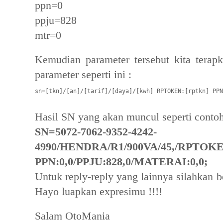
ppn=0
ppju=828
mtr=0
Kemudian parameter tersebut kita terap
parameter seperti ini :
sn=[tkn]/[an]/[tarif]/[daya]/[kwh] RPTOKEN:[rptkn] PPN
Hasil SN yang akan muncul seperti contoh
SN=5072-7062-9352-4242-
4990/HENDRA/R1/900VA/45,/RPTOKEN
PPN:0,0/PPJU:828,0/MATERAI:0,0;
Untuk reply-reply yang lainnya silahkan 
Hayo luapkan expresimu !!!!
Salam OtoMania