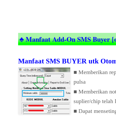
♣ Manfaat Add-On SMS Buyer [o
Manfaat SMS BUYER utk Otoma
■
Memberikan repl
pulsa
■
Memberikan noti
suplier/chip telah 
■
Dapat menseting 