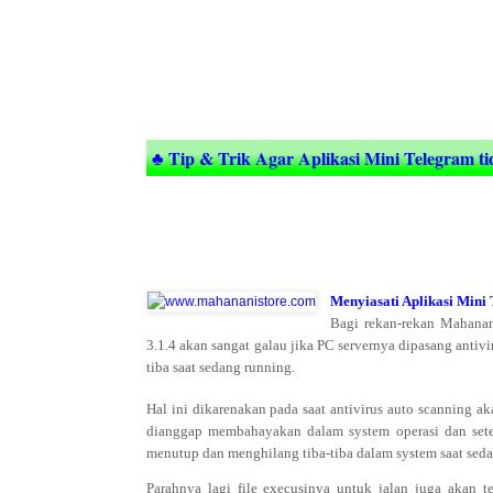
♣ Tip & Trik Agar Aplikasi Mini Telegram 
Menyiasati Aplikasi Min
Bagi rekan-rekan Mahanan
3.1.4 akan sangat galau jika PC servernya dipasang antiv
tiba saat sedang running.
Hal ini dikarenakan pada saat antivirus auto scanning a
dianggap membahayakan dalam system operasi dan setela
menutup dan menghilang tiba-tiba dalam system saat seda
Parahnya lagi file execusinya untuk jalan juga akan 