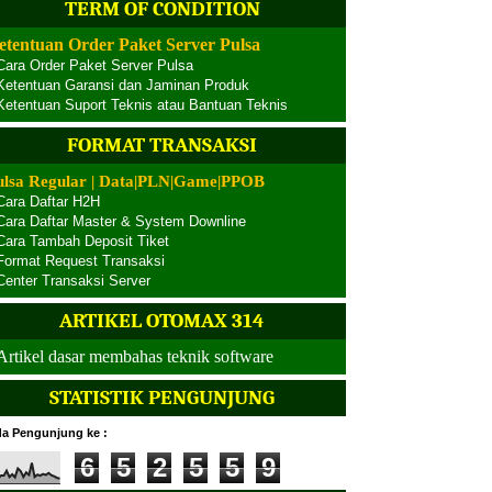
TERM OF CONDITION
etentuan Order Paket Server Pulsa
Cara Order Paket Server Pulsa
Ketentuan Garansi dan Jaminan Produk
Ketentuan Suport Teknis atau Bantuan Teknis
FORMAT TRANSAKSI
ulsa Regular | Data|PLN|Game|PPOB
Cara Daftar H2H
Cara Daftar Master & System Downline
Cara Tambah Deposit Tiket
Format Request Transaksi
Center Transaksi Server
ARTIKEL OTOMAX 314
Artikel dasar membahas teknik software
STATISTIK PENGUNJUNG
a Pengunjung ke :
6
5
2
5
5
9