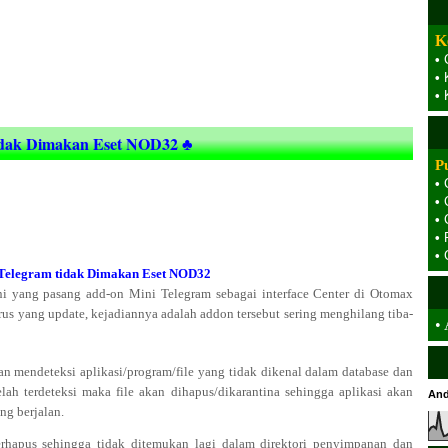
K
•
•
•
tidak Dimakan Eset NOD32 ♣
P
•
•
•
•
•
i Telegram tidak Dimakan Eset NOD32
i yang pasang add-on Mini Telegram sebagai interface Center di Otomax
irus yang update, kejadiannya adalah addon tersebut sering menghilang tiba-
•
kan mendeteksi aplikasi/program/file yang tidak dikenal dalam database dan
h terdeteksi maka file akan dihapus/dikarantina sehingga aplikasi akan
And
ng berjalan.
terhapus sehingga tidak ditemukan lagi dalam direktori penyimpanan dan