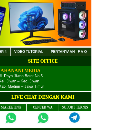
ER 4
VIDEO TUTORIAL
PERTANYAAN - F A Q
SITE OFFICE
AHANANI MEDIA
Jl. Raya Jiwan Barat No.5
Kel. Jiwan – Kec. Jiwan
Kab. Madiun – Jawa Timur
LIVE CHAT DENGAN KAMI
MARKETING
CENTER WA
SUPORT TEKNIS