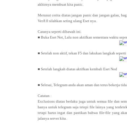
akhirnya membuat kita panic.
Merunut cerita diatas jangan panic dan jangan galau, b
Ver.8.0 silahkan seting ulang Eset nya.
Caranya seperti dibawah ini.
■
Buka Eset Not, Lalu non aktifkan sementara waktu sepe
■
Setelah non aktif, tekan F5 dan lakukan langkah sepert
■
Setelah langkah diatas aktifkan kembali Eset Nod
■
Selesai, Telegram anda akan aman dan terus bekerja ti
Catatan :
Exclusions diatas berlaku juga untuk semua file dan s
hanya untuk telegram saja tetepi file lainya yang terdet
tetapi harus ingat dan pastikan bahwa file-file yang 
jalanya server kita.