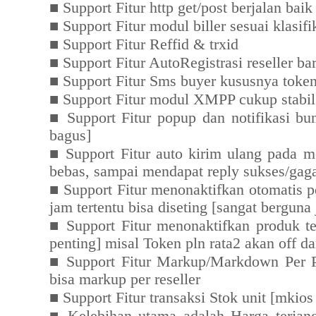
■
Support Fitur http get/post berjalan baik
■
Support Fitur modul biller sesuai klasifi
■
Support Fitur Reffid & trxid
■
Support Fitur AutoRegistrasi reseller b
■
Support Fitur Sms buyer kususnya toke
■
Support Fitur modul XMPP cukup stabil [
■
Support Fitur popup dan notifikasi buny
bagus]
■
Support Fitur auto kirim ulang pada mo
bebas, sampai mendapat reply sukses/gagal
■
Support Fitur menonaktifkan otomatis 
jam tertentu bisa diseting [sangat berguna 
■
Support Fitur menonaktifkan produk te
penting] misal Token pln rata2 akan off d
■
Support Fitur Markup/Markdown Per Pr
bisa markup per reseller
■
Support Fitur transaksi Stok unit [mkios 
■