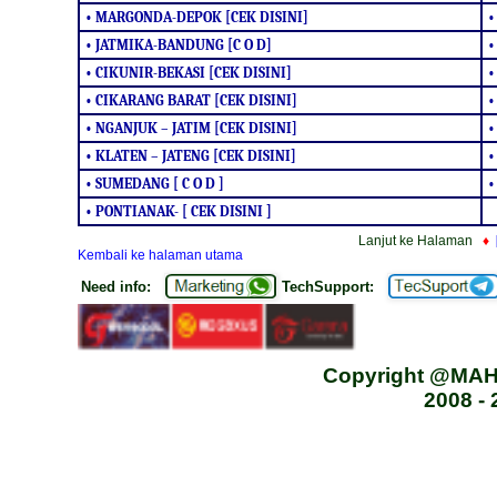
• MARGONDA-DEPOK [CEK DISINI]
•
• JATMIKA-BANDUNG [C O D]
•
• CIKUNIR-BEKASI [CEK DISINI]
•
• CIKARANG BARAT [CEK DISINI]
•
• NGANJUK – JATIM [CEK DISINI]
•
• KLATEN – JATENG [CEK DISINI]
•
• SUMEDANG [ C O D ]
•
• PONTIANAK- [ CEK DISINI ]
Lanjut ke Halaman
♦
Kembali ke halaman utama
Need info:
TechSupport:
Copyright @MA
2008 -